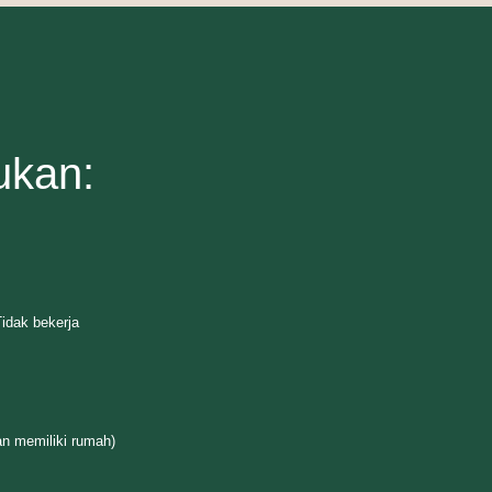
ukan:
idak bekerja
an memiliki rumah)