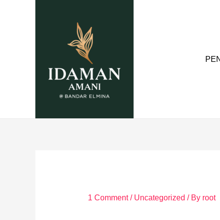
Skip
to
content
PE
1 Comment
/
Uncategorized
/ By
root